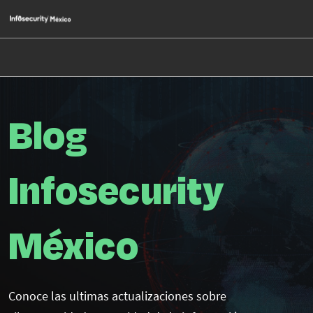
Saltar
Ab
al
p
contenido
d
n
Blog
Blog
Infosecurity
Infosecurity
Mexico
México
Conoce las ultimas actualizaciones sobre