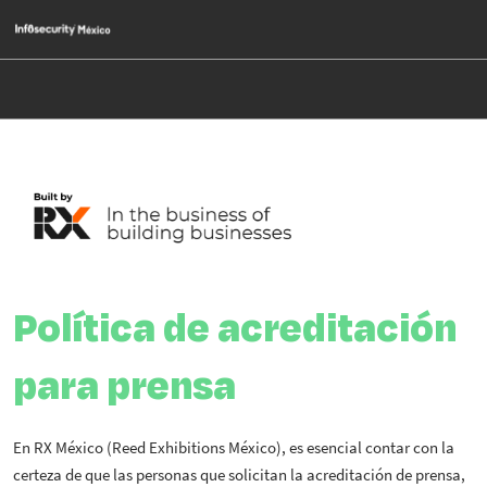
Saltar
Ab
al
p
contenido
d
n
Política de acreditación
para prensa
En RX México (Reed Exhibitions México), es esencial contar con la
certeza de que las personas que solicitan la acreditación de prensa,