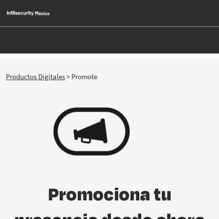
Saltar
Ab
al
p
contenido
d
n
Productos Digitales
> Promote
Promociona tu