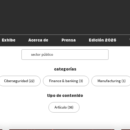
Exhibe
Acerca de
Prensa
Edición 2026
tu visita
Soluciones digitales
Alianzas
Política de acreditación
Directorio de E
Search
para prensa
s Infosecurity
Cuídate de fraudes
Conferencias
categorías
Soy expositor
Ciberseguridad (22)
Finance & banking (3)
Manufacturing (1)
tipo de contenido
Artículo (36)