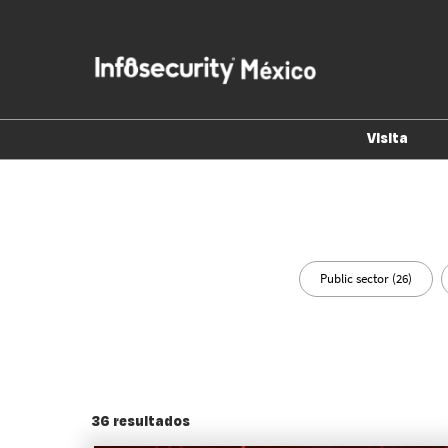
Saltar
al
contenido
Visita
Planea 
Premio
Mexico
Public sector (26)
36
resultados