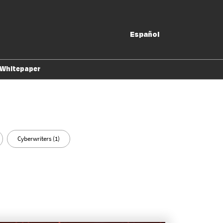
Español
Español
English
Whitepaper
xpositores
Cyberwriters (1)