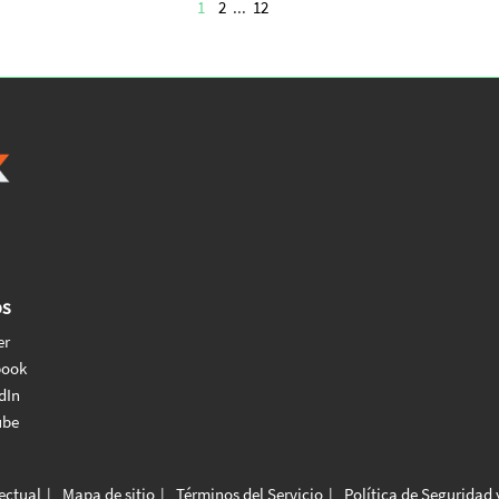
1
2
...
12
os
er
book
dIn
ube
lectual
Mapa de sitio
Términos del Servicio
Política de Seguridad 