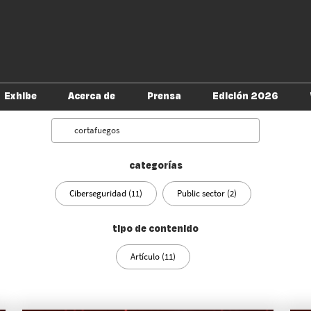
Exhibe
Acerca de
Prensa
Edición 2026
tu visita
Soluciones digitales
Alianzas
Política de acreditación
Directorio de E
Search
para prensa
s Infosecurity
Cuídate de fraudes
Conferencias
categorías
Soy expositor
Ciberseguridad (11)
Public sector (2)
tipo de contenido
Artículo (11)