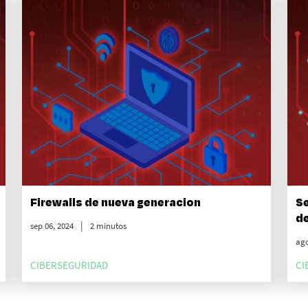
Firewalls de nueva generacion
Se
de
sep 06, 2024
2 minutos
ago
CIBERSEGURIDAD
CI