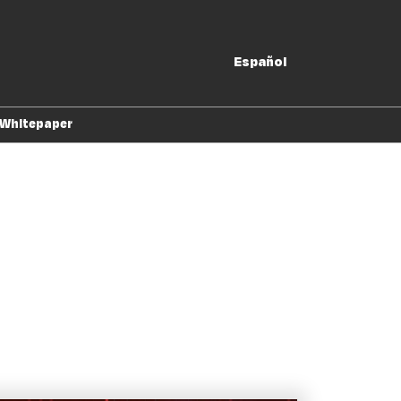
Español
Español
English
Whitepaper
xpositores