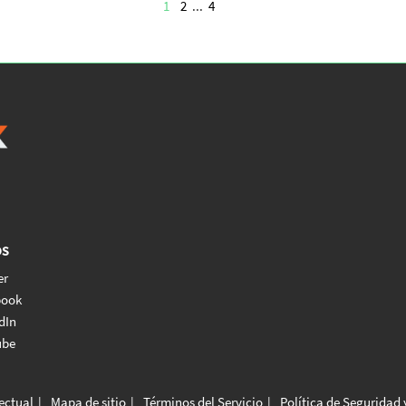
1
2
...
4
os
er
book
dIn
ube
lectual
Mapa de sitio
Términos del Servicio
Política de Seguridad 