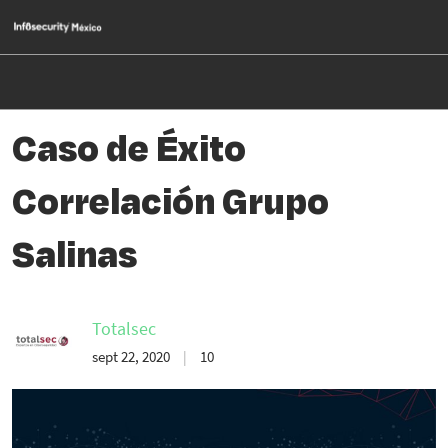
Saltar
Ab
al
p
contenido
d
n
Caso de Éxito
Correlación Grupo
Salinas
Totalsec
sept 22, 2020
10