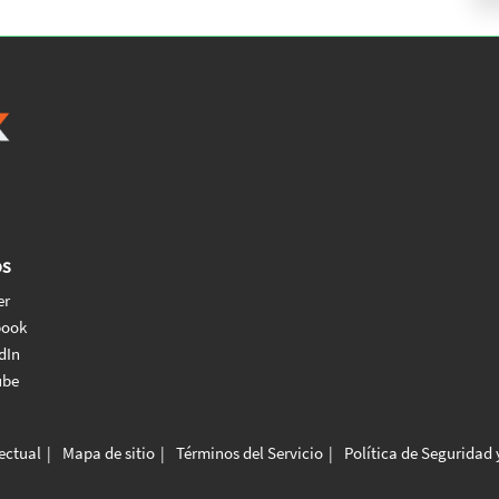
os
er
book
dIn
ube
lectual
Mapa de sitio
Términos del Servicio
Política de Seguridad 