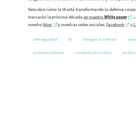
Descubre cómo la IA está transformando la defensa corpor
marcarán la próxima década
en nuestro
White paper
.
nuestro
blog
y nuestras redes sociales:
Facebook
y
L
ciberseguridad
IA
Inteligencia Artificial
rans
amenazas internas
resultados financieros
protecc