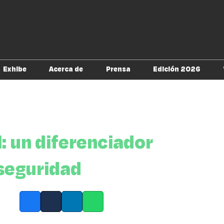
Exhibe
Acerca de
Prensa
Edición 2026
tu visita
Soluciones digitales
Alianzas
Política de acreditación
Directorio de E
para prensa
s Infosecurity
Cuídate de fraudes
Conferencias
Soy expositor
l: un diferenciador
rseguridad
Facebook
Twitter
LinkedIn
Whatsapp