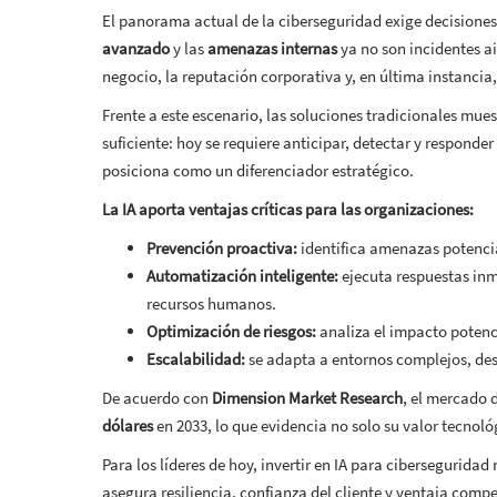
El panorama actual de la ciberseguridad exige decisiones
avanzado
y las
amenazas internas
ya no son incidentes a
negocio, la reputación corporativa y, en última instancia,
Frente a este escenario, las soluciones tradicionales mue
suficiente: hoy se requiere anticipar, detectar y responder 
posiciona como un diferenciador estratégico.
La IA aporta ventajas críticas para las organizaciones:
Prevención proactiva:
identifica amenazas potenci
Automatización inteligente:
ejecuta respuestas in
recursos humanos.
Optimización de riesgos:
analiza el impacto potenci
Escalabilidad:
se adapta a entornos complejos, desd
De acuerdo con
Dimension Market Research
, el mercado 
dólares
en 2033, lo que evidencia no solo su valor tecnoló
Para los líderes de hoy, invertir en IA para cibersegurid
asegura resiliencia, confianza del cliente y ventaja compet